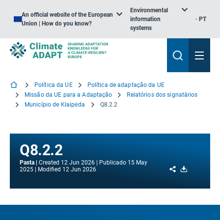
Environmental
An official website of the European
information
PT
Union | How do you know?
systems
Política da UE
Política de adaptação da UE
Missão da UE para a Adaptação
Relatórios dos signatários
Município de Klaipėda
Q8.2.2
Q8.2.2
Pasta
Created
12 Jun 2026
Publicado
15 May
Share
Download
2025
Modified
12 Jun 2026