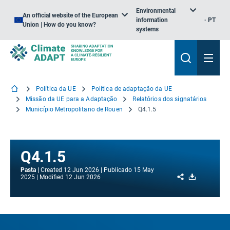
Environmental
An official website of the European
information
PT
Union | How do you know?
systems
Política da UE
Política de adaptação da UE
Missão da UE para a Adaptação
Relatórios dos signatários
Município Metropolitano de Rouen
Q4.1.5
Q4.1.5
Pasta
Created
12 Jun 2026
Publicado
15 May
Share
Download
2025
Modified
12 Jun 2026