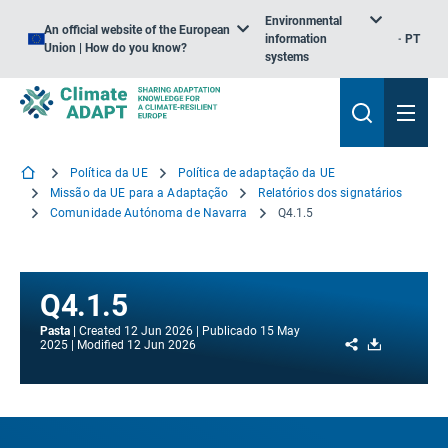
Environmental
An official website of the European
information
PT
Union | How do you know?
systems
Política da UE
Política de adaptação da UE
Missão da UE para a Adaptação
Relatórios dos signatários
Comunidade Autónoma de Navarra
Q4.1.5
Q4.1.5
Pasta
Created
12 Jun 2026
Publicado
15 May
Share
Download
2025
Modified
12 Jun 2026