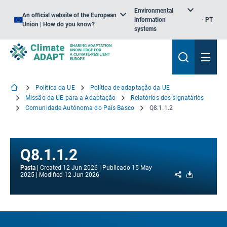
Environmental
An official website of the European
information
PT
Union | How do you know?
systems
Política da UE
Política de adaptação da UE
Missão da UE para a Adaptação
Relatórios dos signatários
Comunidade Autónoma do País Basco
Q8.1.1.2
Q8.1.1.2
Pasta
Created
12 Jun 2026
Publicado
15 May
Share
Download
2025
Modified
12 Jun 2026