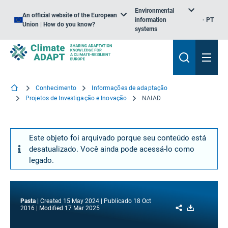
Environmental
An official website of the European
information
PT
Union | How do you know?
systems
Conhecimento
Informações de adaptação
Projetos de Investigação e Inovação
NAIAD
Este objeto foi arquivado porque seu conteúdo está
desatualizado. Você ainda pode acessá-lo como
legado.
Pasta
Created
15 May 2024
Publicado
18 Oct
Share
Download
2016
Modified
17 Mar 2025