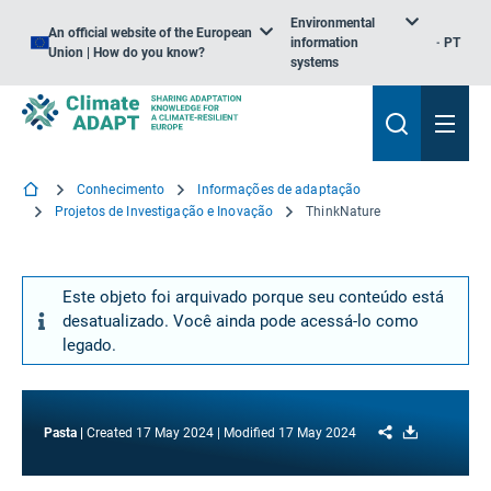
Environmental
An official website of the European
information
PT
Union | How do you know?
systems
Conhecimento
Informações de adaptação
Projetos de Investigação e Inovação
ThinkNature
Este objeto foi arquivado porque seu conteúdo está
desatualizado. Você ainda pode acessá-lo como
legado.
Share
Download
Pasta
Created
17 May 2024
Modified
17 May 2024