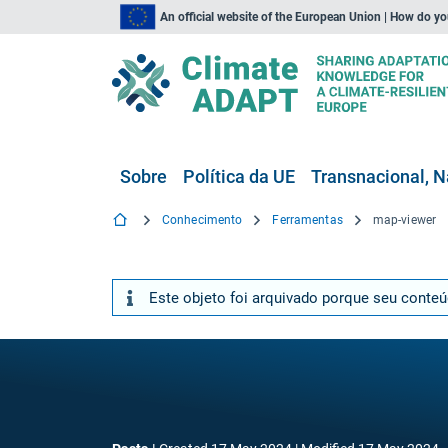
An official website of the European Union | How do y
Sobre
Política da UE
Transnacional, N
Conhecimento
Ferramentas
map-viewer
Este objeto foi arquivado porque seu conte