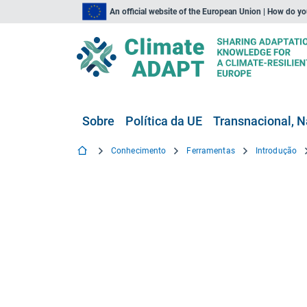
An official website of the European Union | How do y
Sobre
Política da UE
Transnacional, N
Conhecimento
Ferramentas
Introdução