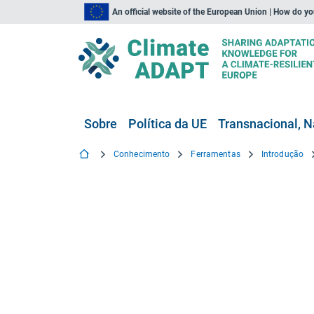
An official website of the European Union | How do y
Sobre
Política da UE
Transnacional, N
Conhecimento
Ferramentas
Introdução