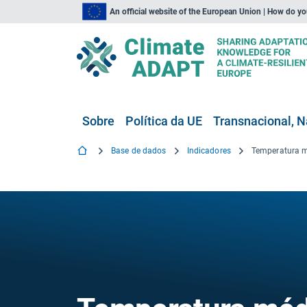
An official website of the European Union | How do y
Sobre
Política da UE
Transnacional, N
Base de dados
Indicadores
Temperatura 