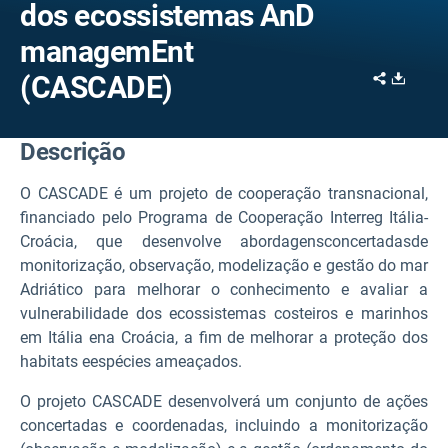
dos ecossistemas AnD
managemEnt
Share
Downl
(CASCADE)
Descrição
O CASCADE
é um projeto de cooperação transnacional,
financiado pelo Programa de Cooperação Interreg Itália-
Croácia,
que
desenvolve
abordagens
concertadas
de
monitorização, observação, modelização e gestão do mar
Adriático para melhorar o conhecimento e avaliar a
vulnerabilidade dos ecossistemas costeiros e marinhos
em Itália e
na Croácia,
a fim
de melhorar a proteção dos
habitats e
espécies ameaçados.
O projeto CASCADE desenvolverá um conjunto de ações
concertadas e coordenadas, incluindo a monitorização