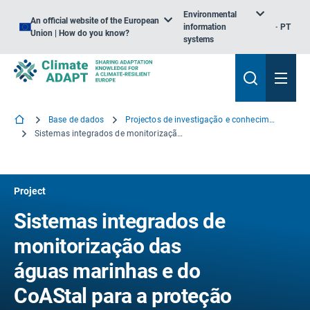
Environmental
An official website of the European
information
PT
Union | How do you know?
systems
Base de dados
Projectos de investigação e conhecimento
Sistemas integrados de monitorização das águas marinhas e do CoAStal para a proteção dos ecossistemas AnD managemEnt
Project
Sistemas integrados de
monitorização das
águas marinhas e do
CoAStal para a proteção