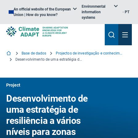
Environmental
An official website of the European
information
PT
Union | How do you know?
systems
Base de dados
Projectos de investigação e conhecimento
Desenvolvimento de uma estratégia de resiliência a vários níveis para zonas urbanas e bacias hidrográficas a condições meteorológicas extremas
Project
Desenvolvimento de
uma estratégia de
resiliência a vários
níveis para zonas