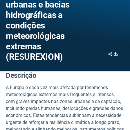
urbanas e bacias
hidrográficas a
condições
meteorológicas
extremas
Share
Downl
(RESUREXION)
Descrição
A Europa é cada vez mais afetada por fenómenos
meteorológicos extremos mais frequentes e intensos,
com graves impactos nas zonas urbanas e de captação,
incluindo perdas humanas, deslocações e grandes danos
económicos. Estas tendências sublinham a necessidade
urgente de reforçar a resiliência climática a longo prazo,
melhorando e alinhando melhor os instrumentos políticos