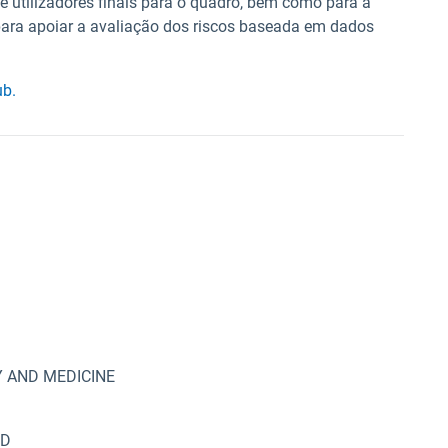
 utilizadores finais para o quadro, bem como para a
para apoiar a avaliação dos riscos baseada em dados
ub.
Y AND MEDICINE
ED