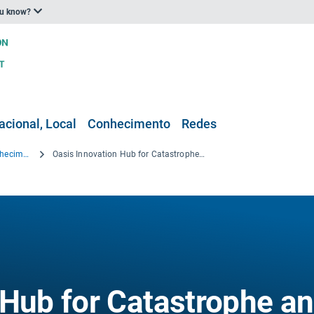
ou know?
acional, Local
Conhecimento
Redes
Projectos de investigação e conhecimento
Oasis Innovation Hub for Catastrophe and Climate Extremes Risk Assessment
 Hub for Catastrophe a