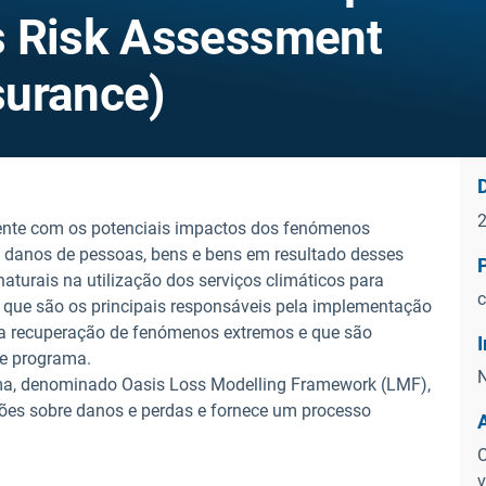
s Risk Assessment
surance)
D
cente com os potenciais impactos dos fenómenos
e danos de pessoas, bens e bens em resultado desses
aturais na utilização dos serviços climáticos para
c
l, que são os principais responsáveis pela implementação
la recuperação de fenómenos extremos e que são
ste programa.
N
tema, denominado Oasis Loss Modelling Framework (LMF),
ões sobre danos e perdas e fornece um processo
O
v