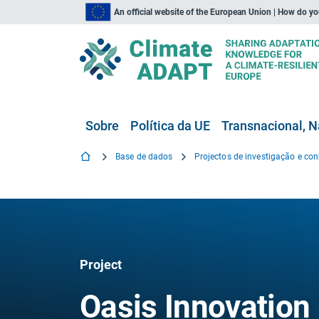
An official website of the European Union | How do y
Sobre
Política da UE
Transnacional, N
Base de dados
Project
Oasis Innovation