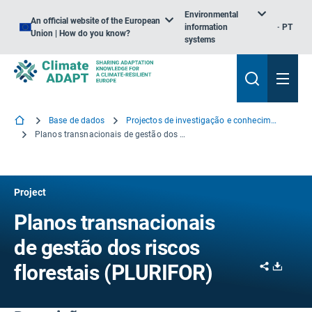
Environmental
An official website of the European
information
PT
Union | How do you know?
systems
Base de dados
Projectos de investigação e conhecimento
Planos transnacionais de gestão dos riscos florestais
Project
Planos transnacionais
de gestão dos riscos
Share
Downl
florestais (PLURIFOR)