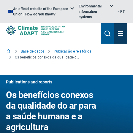
Environmental
An official website of the European
information
PT
Union | How do you know?
systems
Base de dados
Publicação e relatórios
Os benefícios conexos da qualidade do ar para a saúde humana e a agricultura contrabalançam os custos para cumprir os compromissos assumidos no âmbito do Acordo de Paris
Publications and reports
Os benefícios conexos
da qualidade do ar para
a saúde humana e a
agricultura