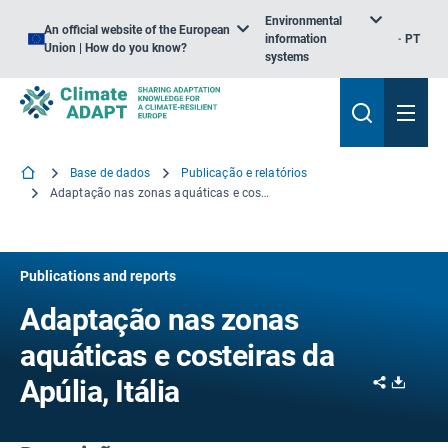
Environmental
An official website of the European
information
PT
Union | How do you know?
systems
Base de dados
Publicação e relatórios
Adaptação nas zonas aquáticas e costeiras da Apúlia, Itália
Publications and reports
Adaptação nas zonas
aquáticas e costeiras da
Share
Downl
Apúlia, Itália