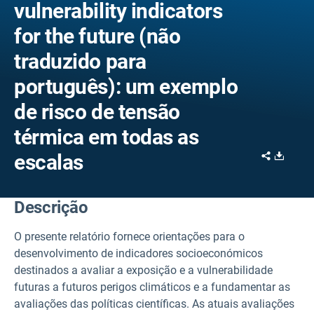
vulnerability indicators
for the future (não
traduzido para
português): um exemplo
de risco de tensão
térmica em todas as
Share
Downl
escalas
Descrição
O presente relatório fornece orientações para o
desenvolvimento de indicadores socioeconómicos
destinados a avaliar a exposição e a vulnerabilidade
futuras a futuros perigos climáticos e a fundamentar as
avaliações das políticas científicas. As atuais avaliações