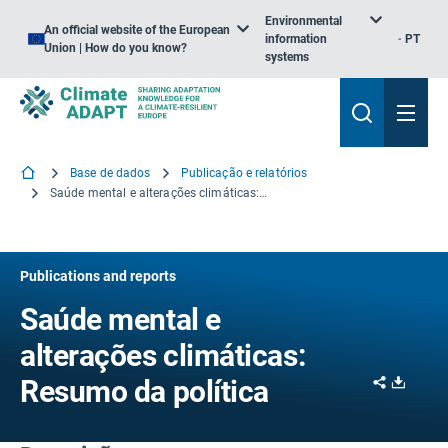
Environmental
An official website of the European
information
PT
Union | How do you know?
systems
Base de dados
Publicação e relatórios
Saúde mental e alterações climáticas: Resumo da política
Publications and reports
Saúde mental e
alterações climáticas:
Share
Downl
Resumo da política