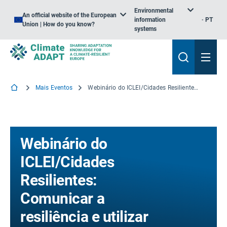
Environmental
An official website of the European
information
PT
Union | How do you know?
systems
Mais Eventos
Webinário do ICLEI/Cidades Resilientes: Comunicar a resiliência e utilizar as TIC para a adaptação às alterações climáticas
Webinário do
ICLEI/Cidades
Resilientes:
Comunicar a
resiliência e utilizar