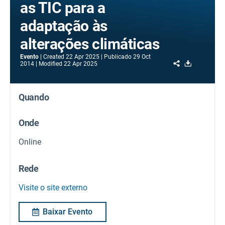
as TIC para a
adaptação às
alterações climáticas
Evento
Created
22 Apr 2025
Publicado
29 Oct
Share
Download
2014
Modified
22 Apr 2025
Quando
Onde
Online
Rede
Visite o site externo
Baixar Evento