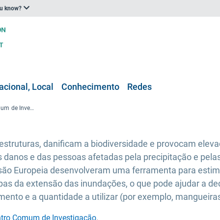
ou know?
acional, Local
Conhecimento
Redes
Ferramenta do Centro Comum de Investigação para estimar a profundidade e a extensão das águas inundáveis na Europa
aestruturas, danificam a biodiversidade e provocam el
s danos e das pessoas afetadas pela precipitação e pelas
ão Europeia desenvolveram uma ferramenta para estima
s da extensão das inundações, o que pode ajudar a decid
mento e a quantidade a utilizar (por exemplo, mangueir
entro Comum de Investigação
.