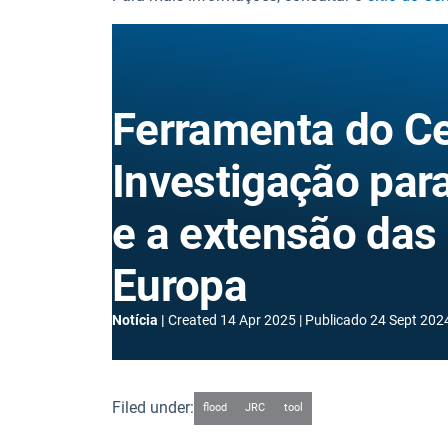
Ferramenta do C
Investigação par
e a extensão das
Europa
Notícia
Created
14 Apr 2025
Publicado
24 Sept 202
Filed under:
flood
JRC
tool