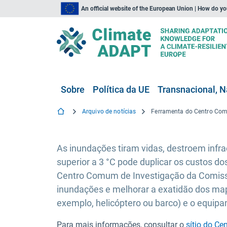
An official website of the European Union | How do y
Sobre
Política da UE
Transnacional, N
Arquivo de notícias
As inundações tiram vidas, destroem infr
superior a 3 °C pode duplicar os custos do
Centro Comum de Investigação da Comiss
inundações e melhorar a exatidão dos mapa
exemplo, helicóptero ou barco) e o equipa
Para mais informações, consultar o
sítio do C