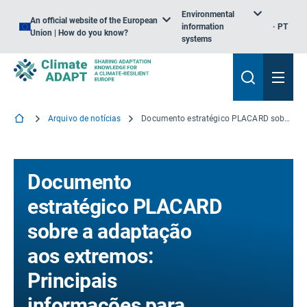
Environmental
An official website of the European
information
PT
Union | How do you know?
systems
Arquivo de notícias
Documento estratégico PLACARD sobre a adaptação aos extremos: Principais informações para estabelecer uma ponte entre o ACC e a RRC no Pacto Ecológico Europeu
Documento
estratégico PLACARD
sobre a adaptação
aos extremos:
Principais
informações para