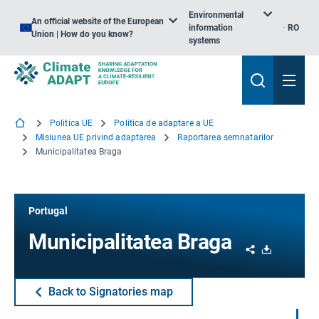
Environmental
An official website of the European
information
RO
Union | How do you know?
systems
Politica UE
Politica de adaptare a UE
Misiunea UE privind adaptarea
Raportarea semnatarilor
Municipalitatea Braga
Portugal
Municipalitatea Braga
Share
Download
Back to Signatories map