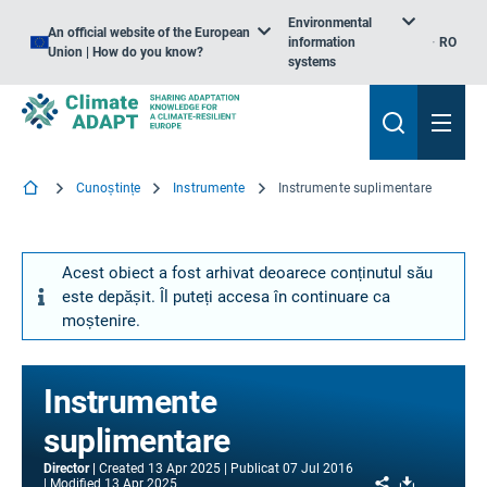
Environmental
An official website of the European
information
RO
Union | How do you know?
systems
Cunoștințe
Instrumente
Instrumente suplimentare
Acest obiect a fost arhivat deoarece conținutul său
este depășit. Îl puteți accesa în continuare ca
moștenire.
Instrumente
suplimentare
Director
Created
13 Apr 2025
Publicat
07 Jul 2016
Share
Download
Modified
13 Apr 2025