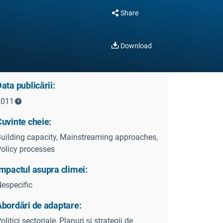
d
Share
Download
ata publicării:
2011
uvinte cheie:
uilding capacity, Mainstreaming approaches,
olicy processes
mpactul asupra climei:
especific
Abordări de adaptare:
olitici sectoriale, Planuri și strategii de