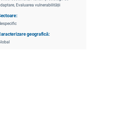
daptare, Evaluarea vulnerabilității
Sectoare:
especific
Caracterizare geografică:
lobal