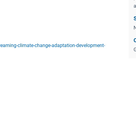
a
N
reaming-climate-change-adaptation-development-
G