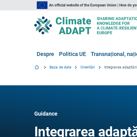
An official website of the European Union | How do y
Despre
Politica UE
Transnațional, nați
Baza de date
Orientări
Guidance
Integrarea adaptă