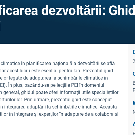
ficarea dezvoltării: Ghi
i
D
 climatice în planificarea națională a dezvoltării se află
, dar acest lucru este esențial pentru țări. Prezentul ghid
C
lor legate de adaptarea la schimbările climatice în
B
PEI). În plus, bazându-se pe lecțiile PEI în domeniul
P
 general, ghidul poate oferi informații utile specialiștilor
orturilor lor. Prin urmare, prezentul ghid este conceput
I
i în integrarea adaptării la schimbările climatice. Aceasta
N
ilor în integrare și experților în adaptare de a colabora și
P