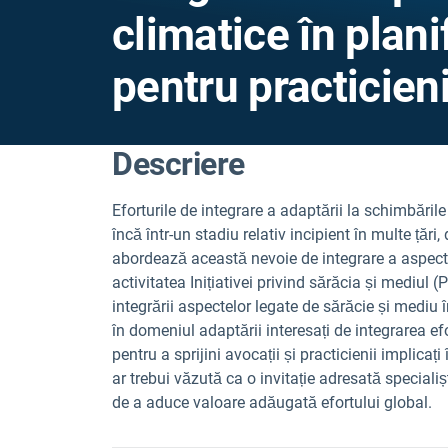
climatice în plani
pentru practicien
Descriere
Eforturile de integrare a adaptării la schimbările
încă într-un stadiu relativ incipient în multe țări
abordează această nevoie de integrare a aspecte
activitatea Inițiativei privind sărăcia și mediul (
integrării aspectelor legate de sărăcie și mediu în
în domeniul adaptării interesați de integrarea ef
pentru a sprijini avocații și practicienii implicaț
ar trebui văzută ca o invitație adresată specialișt
de a aduce valoare adăugată efortului global.