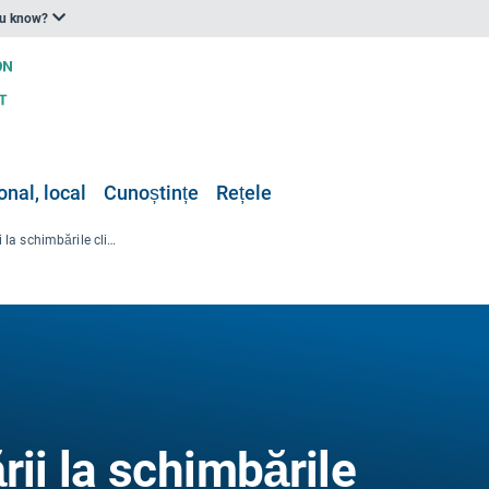
ou know?
onal, local
Cunoștințe
Rețele
Integrarea adaptării la schimbările climatice în planificarea dezvoltării: Ghid pentru practicieni
rii la schimbările