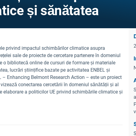
tice și sănătatea
D
le privind impactul schimbărilor climatice asupra
rețelei sale de proiecte de cercetare partenere în domeniul
I
nde o bibliotecă online de cursuri de formare și materiale
N
ea, lucrări științifice bazate pe activitatea ENBEL și
EL
– Enhancing Belmont Research Action – este un proiect
 vizează conectarea cercetării în domeniul sănătății și al
S
e elaborare a politicilor UE privind schimbările climatice și
a
P
v
S