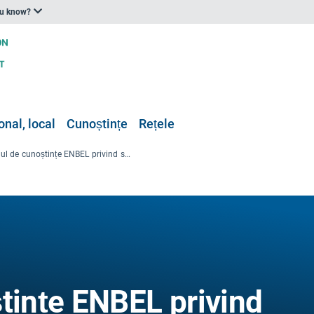
ou know?
onal, local
Cunoștințe
Rețele
Portalul de cunoștințe ENBEL privind schimbările climatice și sănătatea
tințe ENBEL privind