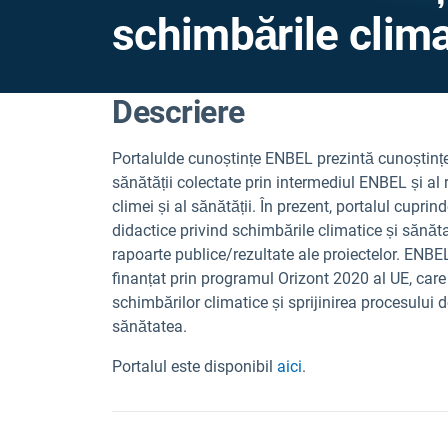
schimbările clima
Descriere
Portalul
de cunoștințe ENBEL prezintă cunoștințe
sănătății colectate prin intermediul ENBEL și al 
climei și al sănătății. În prezent, portalul cupri
didactice privind schimbările climatice și sănătat
rapoarte publice/rezultate ale proiectelor. ENB
finanțat prin programul Orizont 2020 al UE, care
schimbărilor climatice și sprijinirea procesului d
sănătatea.
Portalul este disponibil
aici
.