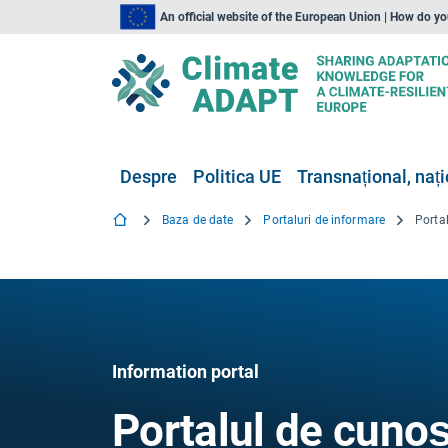
An official website of the European Union | How do y
Despre
Politica UE
Transnațional, nați
Baza de date
Portaluri de informare
Information portal
Portalul de cunoș