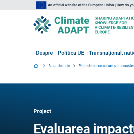
An official website of the European Union | How do y
Despre
Politica UE
Transnațional, nați
Baza de date
Proiecte de cercetare și cunoaște
Project
Evaluarea impactu