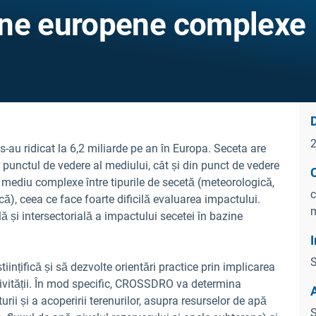
ine europene complexe
D
 s-au ridicat la 6,2 miliarde pe an în Europa. Seceta are
n punctul de vedere al mediului, cât și din punct de vedere
C
 mediu complexe între tipurile de secetă (meteorologică,
c
ă), ceea ce face foarte dificilă evaluarea impactului.
m
și intersectorială a impactului secetei în bazine
I
S
ințifică și să dezvolte orientări practice prin implicarea
ctivității. În mod specific, CROSSDRO va determina
urii și a acoperirii terenurilor, asupra resurselor de apă
S