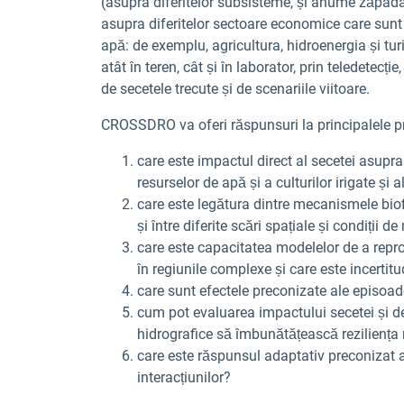
(asupra diferitelor subsisteme, și anume zăpada, 
asupra diferitelor sectoare economice care sunt 
apă: de exemplu, agricultura, hidroenergia și turi
atât în teren, cât și în laborator, prin teledetecț
de secetele trecute și de scenariile viitoare.
CROSSDRO va oferi răspunsuri la principalele p
care este impactul direct al secetei asupra 
resurselor de apă și a culturilor irigate și
care este legătura dintre mecanismele bio
și între diferite scări spațiale și condiții d
care este capacitatea modelelor de a repro
în regiunile complexe și care este incertitu
care sunt efectele preconizate ale episoade
cum pot evaluarea impactului secetei și 
hidrografice să îmbunătățească reziliența m
care este răspunsul adaptativ preconizat al
interacțiunilor?