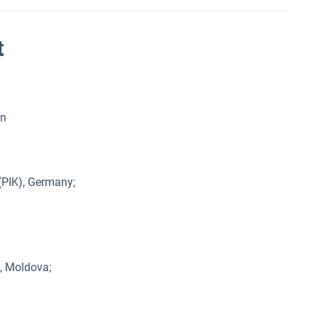
t
in
(PIK), Germany;
), Moldova;