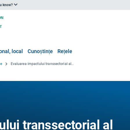
ou know?
onal, local
Cunoștințe
Rețele
re
Evaluarea impactului transsectorial al DROughts în bazine europene complexe
lui transsectorial al