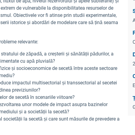
fluxul de apă, nivelul rezervorului și apele subterane) și
extrem de vulnerabile la disponibilitatea resurselor de
smul. Obiectivele vor fi atinse prin studii experimentale,
A
ie, serii istorice și abordări de modelare care să țină seama
robleme relevante:
O
stratului de zăpadă, a creșterii și sănătății pădurilor, a
 alimentate cu apă pluvială?
fizice și socioeconomice de secetă între aceste sectoare
e mediu?
duce impactul multisectorial și transsectorial al secetei
dinea previziunilor?
lor de secetă în scenariile viitoare?
Ț
dezvoltarea unor modele de impact asupra bazinelor
G
ediului și a societății la secetă?
 societății la secetă și care sunt măsurile de prevedere a