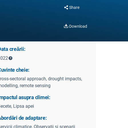
Share
Download
ata creării:
2022
uvinte cheie:
ross-sectoral approach, drought impacts,
odelling, remote sensing
mpactul asupra climei:
ecete, Lipsa apei
Abordări de adaptare:
ervicii climatice, Observații și scenarii