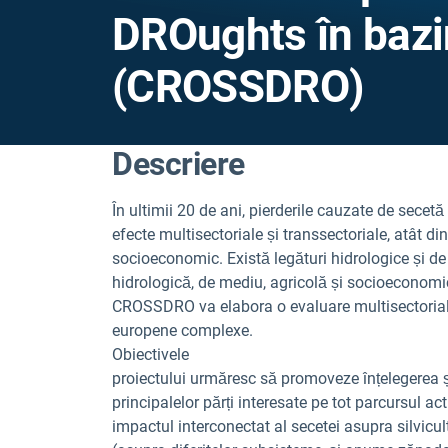
DROughts în baz
(CROSSDRO)
Descriere
În ultimii 20 de ani, pierderile cauzate de secetă
efecte multisectoriale și transsectoriale, atât di
socioeconomic. Există legături hidrologice și de
hidrologică, de mediu, agricolă și socioeconomic
CROSSDRO va elabora o evaluare multisectorială 
europene complexe.
Obiectivele
proiectului urmăresc să promoveze înțelegerea ști
principalelor părți interesate pe tot parcursul a
impactul interconectat al secetei asupra silvicult