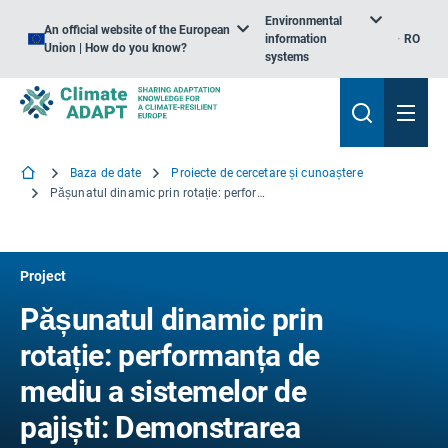
Environmental
An official website of the European
information
RO
Union | How do you know?
systems
Baza de date
Proiecte de cercetare și cunoaștere
Pășunatul dinamic prin rotație: performanța de mediu a sistemelor de pajiști: Demonstrarea unei tehnologii inovatoare
Project
Pășunatul dinamic prin
rotație: performanța de
mediu a sistemelor de
pajiști: Demonstrarea