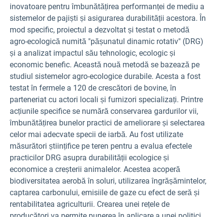
inovatoare pentru îmbunătățirea performanței de mediu a
sistemelor de pajiști și asigurarea durabilității acestora. În
mod specific, proiectul a dezvoltat și testat o metodă
agro-ecologică numită "pășunatul dinamic rotativ" (DRG)
și a analizat impactul său tehnologic, ecologic și
economic benefic. Această nouă metodă se bazează pe
studiul sistemelor agro-ecologice durabile. Acesta a fost
testat în fermele a 120 de crescători de bovine, în
parteneriat cu actori locali și furnizori specializați. Printre
acțiunile specifice se numără conservarea gardurilor vii,
îmbunătățirea bunelor practici de ameliorare și selectarea
celor mai adecvate specii de iarbă. Au fost utilizate
măsurători științifice pe teren pentru a evalua efectele
practicilor DRG asupra durabilității ecologice și
economice a creșterii animalelor. Acestea acoperă
biodiversitatea aerobă în soluri, utilizarea îngrășămintelor,
captarea carbonului, emisiile de gaze cu efect de seră și
rentabilitatea agriculturii. Crearea unei rețele de
producători va permite punerea în aplicare a unei politici