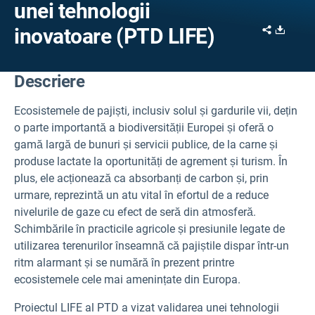
unei tehnologii
Share
Downl
inovatoare (PTD LIFE)
Descriere
Ecosistemele de pajiști, inclusiv solul și gardurile vii, dețin
o parte importantă a biodiversității Europei și oferă o
gamă largă de bunuri și servicii publice, de la carne și
produse lactate la oportunități de agrement și turism. În
plus, ele acționează ca absorbanți de carbon și, prin
urmare, reprezintă un atu vital în efortul de a reduce
nivelurile de gaze cu efect de seră din atmosferă.
Schimbările în practicile agricole și presiunile legate de
utilizarea terenurilor înseamnă că pajiștile dispar într-un
ritm alarmant și se numără în prezent printre
ecosistemele cele mai amenințate din Europa.
Proiectul LIFE al PTD a vizat validarea unei tehnologii