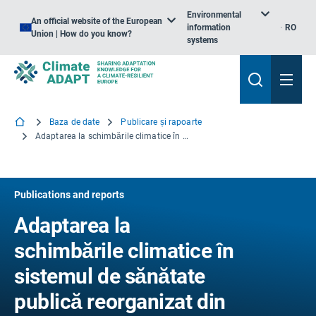
Environmental
An official website of the European
information
RO
Union | How do you know?
systems
Baza de date
Publicare și rapoarte
Adaptarea la schimbările climatice în sistemul de sănătate publică reorganizat din Regatul Unit: Opinia administrației locale
Publications and reports
Adaptarea la
schimbările climatice în
sistemul de sănătate
publică reorganizat din