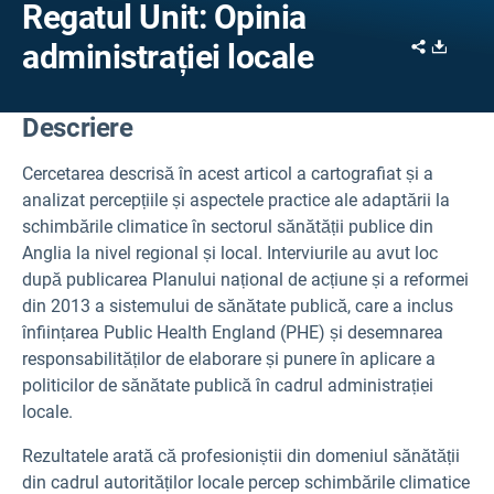
Regatul Unit: Opinia
Share
Downl
administrației locale
Descriere
Cercetarea descrisă în acest articol a cartografiat și a
analizat percepțiile și aspectele practice ale adaptării la
schimbările climatice în sectorul sănătății publice din
Anglia la nivel regional și local. Interviurile au avut loc
după publicarea Planului național de acțiune și a reformei
din 2013 a sistemului de sănătate publică, care a inclus
înființarea Public Health England (PHE) și desemnarea
responsabilităților de elaborare și punere în aplicare a
politicilor de sănătate publică în cadrul administrației
locale.
Rezultatele arată că profesioniștii din domeniul sănătății
din cadrul autorităților locale percep schimbările climatice