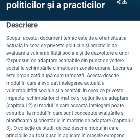
Share
Downl
politicilor și a practicilor
Descriere
Scopul acestui document tehnic este de a oferi situația
actuală în ceea ce privește politicile și practicile de
evaluare a vulnerabilității sociale și de dezvoltare a unor
răspunsuri de adaptare echitabile din punct de vedere
social la schimbările climatice în zonele urbane. Lucrarea
este organizată după cum urmează: Acesta descrie
modul în care a evoluat înțelegerea actuală a
vulnerabilității sociale și a echității în ceea ce privește
impactul schimbărilor climatice și opțiunile de adaptare
(capitolul 2) și modul în care această înțelegere poate
contribui la modul în care sunt concepute evaluările și
planificarea și orientările în materie de adaptare (capitolul
3). O colecție de studii de caz descrie modul în care
principiile au fost puse în aplicare în orașele europene