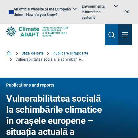
Environmental
An official website of the European
information
RO
Union | How do you know?
systems
Baza de date
Publicare și rapoarte
Vulnerabilitatea socială la schimbările climatice în orașele europene – situația actuală a politicilor și a practicilor
Publications and reports
Vulnerabilitatea socială
la schimbările climatice
în orașele europene –
situația actuală a