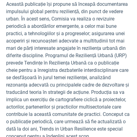
Această publicație își propune să înceapă documentarea
impulsului global pentru reziliență, din punct de vedere
urban. În acest sens, Comisia va realiza o revizuire
periodică a abordărilor emergente, a celor mai bune
practici, a tehnologiilor și a progreselor; asigurarea unei
acoperiri și recunoașteri adecvate a multitudinii tot mai
mari de părți interesate angajate în reziliența urbană din
diferite discipline. Programul de Reziliență Urbană (URP)
prevede Tendințe în Reziliența Urbană ca o publicație
cheie pentru a înregistra dezbaterile interdisciplinare care
se desfășoară în jurul temei rezilienței, analizând
rezonanța adecvată cu principalele cadre de dezvoltare și
traducând teoria în strategii de acțiune. Producția sa va
implica un exercițiu de cartografiere ciclică a proiectelor,
actorilor, partenerilor și practicilor multisectoriale care
contribuie la această comunitate de practici. Conceput ca
o publicație periodică, care urmează să fie actualizată o
dată la doi ani, Trends in Urban Resilience este special
conceput pentru a îndeplini acest scop.