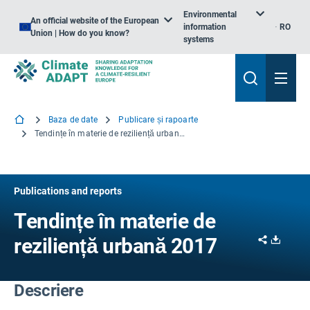
Environmental
An official website of the European
information
RO
Union | How do you know?
systems
Baza de date
Publicare și rapoarte
Tendințe în materie de reziliență urbană 2017
Publications and reports
Tendințe în materie de
Share
Downl
reziliență urbană 2017
Descriere