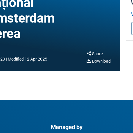
țional
Amsterdam
V
erea
Share
023
Modified
12 Apr 2025
Download
Managed by