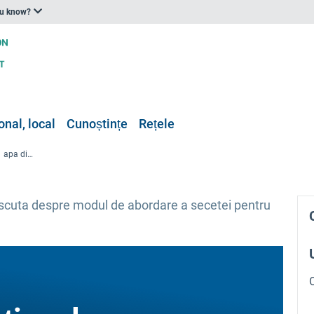
ou know?
onal, local
Cunoștințe
Rețele
Webinarul internațional privind apa din Amsterdam (AIWW): Combaterea secetei
cuta despre modul de abordare a secetei pentru