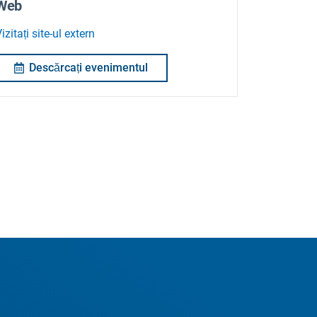
Web
izitați site-ul extern
Descărcați evenimentul