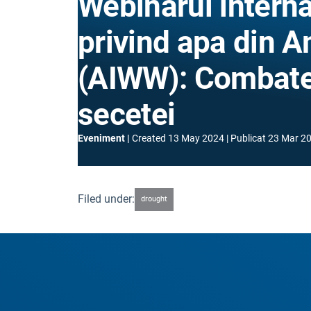
Webinarul interna
privind apa din 
(AIWW): Combat
secetei
Eveniment
Created
13 May 2024
Publicat
23 Mar 2
Filed under:
drought