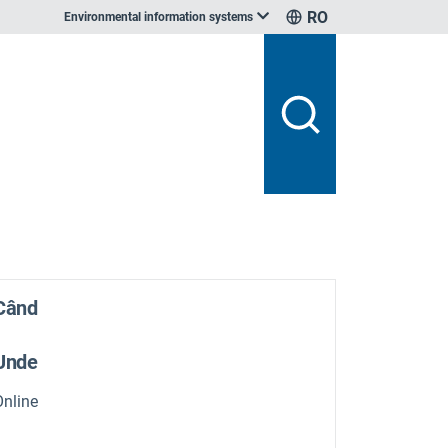
RO
Environmental information systems
Când
Unde
Online