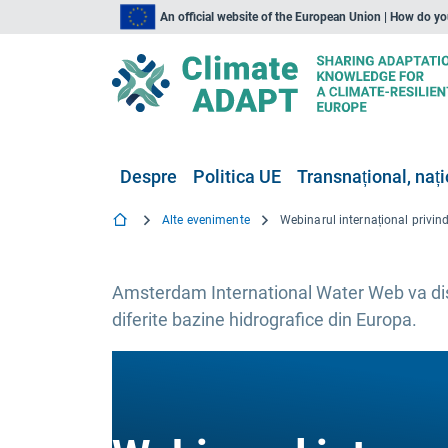
An official website of the European Union | How do y
Despre
Politica UE
Transnațional, nați
Alte evenimente
Amsterdam International Water Web va dis
diferite bazine hidrografice din Europa.