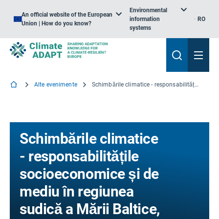
Environmental
An official website of the European
information
RO
Union | How do you know?
systems
Alte evenimente
Schimbările climatice - responsabilitățile socioeconomice și de mediu în regiunea sudică a Mării Baltice, Szczecin, Polonia
Schimbările climatice
- responsabilitățile
socioeconomice și de
mediu în regiunea
sudică a Mării Baltice,