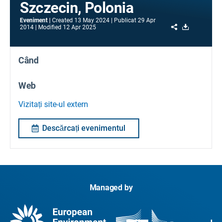
Szczecin, Polonia
Eveniment
Created
13 May 2024
Publicat
29 Apr
Share
Download
2014
Modified
12 Apr 2025
Când
Web
Vizitați site-ul extern
Descărcați evenimentul
Managed by