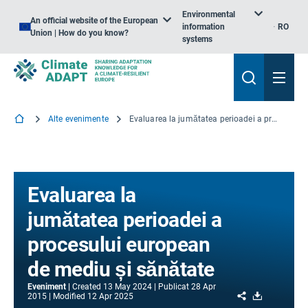
Environmental
An official website of the European
information
RO
Union | How do you know?
systems
Alte evenimente
Evaluarea la jumătatea perioadei a procesului european de mediu și sănătate
Evaluarea la
jumătatea perioadei a
procesului european
de mediu și sănătate
Eveniment
Created
13 May 2024
Publicat
28 Apr
Share
Download
2015
Modified
12 Apr 2025