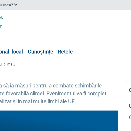
ou know?
onal, local
Cunoștințe
Rețele
Eveniment de lansare a Pactului climatic european
ea să ia măsuri pentru a combate schimbările
te favorabilă climei. Evenimentul va fi complet
alizat și în mai multe limbi ale UE.