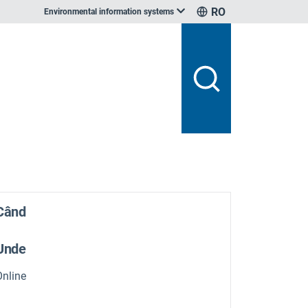
RO
Environmental information systems
Când
Unde
Online