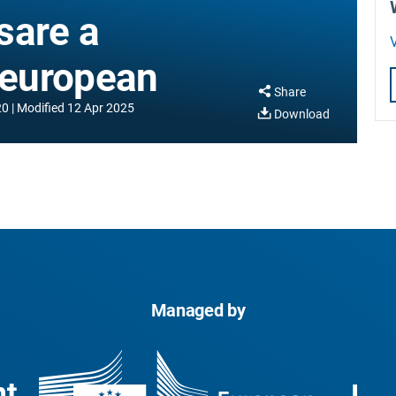
sare a
V
c european
Share
20
Modified
12 Apr 2025
Download
Managed by