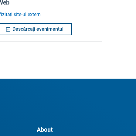
Web
izitați site-ul extern
Descărcați evenimentul
About