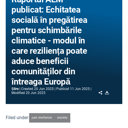
publicat: Echitatea
socială în pregătirea
pentru schimbările
climatice - modul în
care reziliența poate
aduce beneficii
comunităților din
întreaga Europă
Știre
Created
20 Jun 2025
Publicat
11 Jun 2025
Share
Download
Modified
20 Jun 2025
Filed under:
just resilience
society