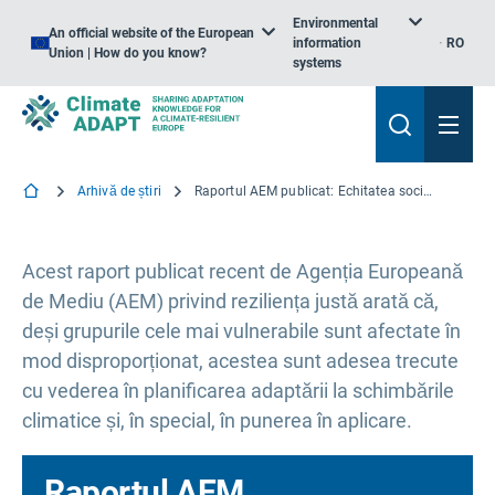
Environmental
An official website of the European
information
RO
Union | How do you know?
systems
Arhivă de știri
Raportul AEM publicat: Echitatea socială în pregătirea pentru schimbările climatice - modul în care reziliența poate aduce beneficii comunităților din întreaga Europă
Acest raport publicat recent de Agenția Europeană
de Mediu (AEM) privind reziliența justă arată că,
deși grupurile cele mai vulnerabile sunt afectate în
mod disproporționat, acestea sunt adesea trecute
cu vederea în planificarea adaptării la schimbările
climatice și, în special, în punerea în aplicare.
Raportul AEM