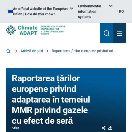
Environmental
An official website of the European
information
RO
Union | How do you know?
systems
Arhivă de știri
Raportarea țărilor europene privind adaptarea în temeiul MMR privind gazele cu efect de seră
Raportarea țărilor
europene privind
adaptarea în temeiul
MMR privind gazele
cu efect de seră
Share
Download
Știre