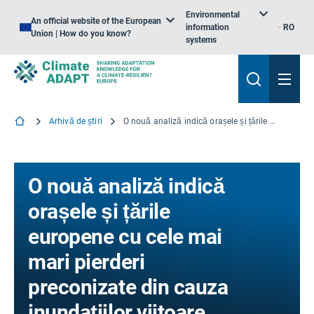
Environmental
An official website of the European
information
RO
Union | How do you know?
systems
Arhivă de știri
O nouă analiză indică orașele și țările europene cu cele mai mari pierderi preconizate din cauza inundațiilor viitoare
O nouă analiză indică
orașele și țările
europene cu cele mai
mari pierderi
preconizate din cauza
inundațiilor viitoare