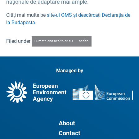
naționale de adaptare mai ample.
Citiți mai multe pe
site-ul OMS și descărcați Declarația de
la Budapesta.
Filed under:
Climate and health crisis
health
Managed by
About
Contact