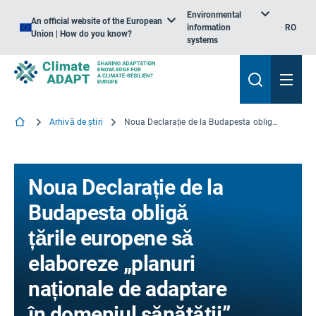
Environmental
An official website of the European
information
RO
Union | How do you know?
systems
Arhivă de știri
Noua Declarație de la Budapesta obligă țările europene să elaboreze „planuri naționale de adaptare în domeniul sănătății”
Noua Declarație de la
Budapesta obligă
țările europene să
elaboreze „planuri
naționale de adaptare
în domeniul sănătății”