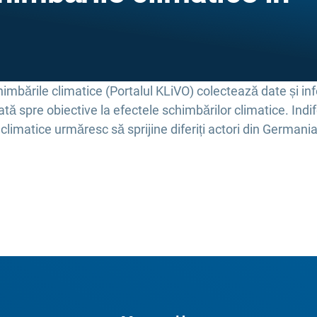
mbările climatice (Portalul KLiVO) colectează date și info
ată spre obiective la efectele schimbărilor climatice. Indi
climatice urmăresc să sprijine diferiți actori din Germania î