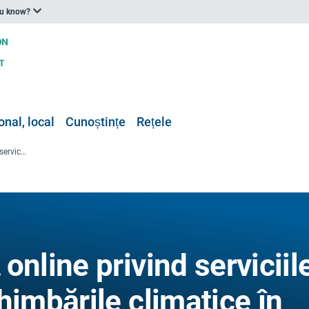
ou know?
onal, local
Cunoștințe
Rețele
O nouă platformă online privind serviciile de adaptare la schimbările climatice în Germania
online privind serviciil
himbările climatice în