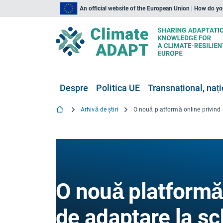
An official website of the European Union | How do y
Despre
Politica UE
Transnațional, nați
Arhivă de știri
O nouă platformă 
de adaptare la sc