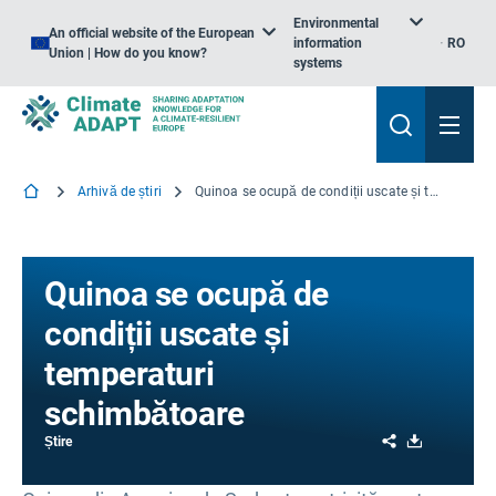
Environmental
An official website of the European
information
RO
Union | How do you know?
systems
Arhivă de știri
Quinoa se ocupă de condiții uscate și temperaturi schimbătoare
Quinoa se ocupă de
condiții uscate și
temperaturi
schimbătoare
Share
Download
Știre