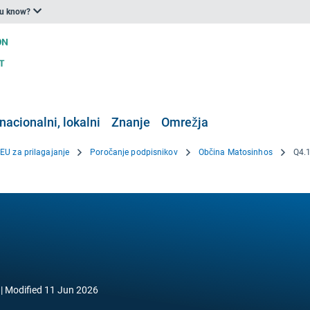
ou know?
nacionalni, lokalni
Znanje
Omrežja
 EU za prilagajanje
Poročanje podpisnikov
Občina Matosinhos
Q4.1
Modified
11 Jun 2026