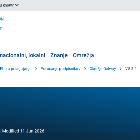
ou know?
nacionalni, lokalni
Znanje
Omrežja
 EU za prilagajanje
Poročanje podpisnikov
Okrožje Galway
V8.3.2
Modified
11 Jun 2026