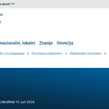
ou know?
nacionalni, lokalni
Znanje
Omrežja
 EU za prilagajanje
Poročanje podpisnikov
Malopoljsko vojvodstvo
Modified
10 Jun 2026