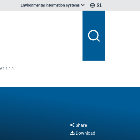
SL
Environmental information systems
V2.1.1.1
Share
Download