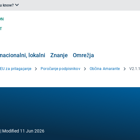
ou know?
nacionalni, lokalni
Znanje
Omrežja
 EU za prilagajanje
Poročanje podpisnikov
Občina Amarante
V2.1.
Modified
11 Jun 2026