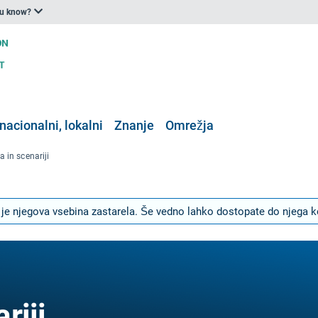
ou know?
nacionalni, lokalni
Znanje
Omrežja
 in scenariji
ker je njegova vsebina zastarela. Še vedno lahko dostopate do njega k
riji