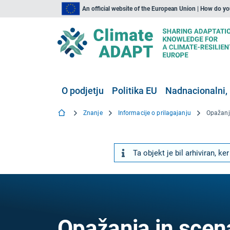
An official website of the European Union | How do y
O podjetju
Politika EU
Nadnacionalni, 
Znanje
Informacije o prilagajanju
Opažanja
Ta objekt je bil arhiviran, 
Opažanja in scena