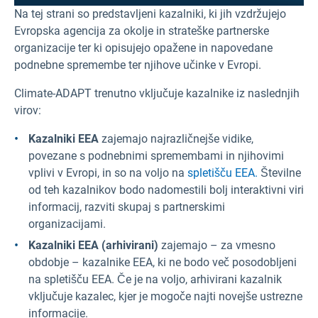
Na tej strani so predstavljeni kazalniki, ki jih vzdržujejo
Evropska agencija za okolje in strateške partnerske
organizacije ter ki opisujejo opažene in napovedane
podnebne spremembe ter njihove učinke v Evropi.
Climate-ADAPT trenutno vključuje kazalnike iz naslednjih
virov:
Kazalniki EEA
zajemajo najrazličnejše vidike,
povezane s podnebnimi spremembami in njihovimi
vplivi v Evropi, in so na voljo na
spletišču EEA.
Številne
od teh kazalnikov bodo nadomestili bolj interaktivni viri
informacij, razviti skupaj s partnerskimi
organizacijami.
Kazalniki EEA (arhivirani)
zajemajo – za vmesno
obdobje – kazalnike EEA, ki ne bodo več posodobljeni
na spletišču EEA. Če je na voljo, arhivirani kazalnik
vključuje kazalec, kjer je mogoče najti novejše ustrezne
informacije.