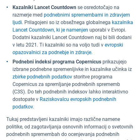
Kazalniki Lancet Countdown
se osredotočajo na
razmerje med
podnebnimi spremembami in zdravjem
ljudi.
Prilagojeni so iz obsežnega globalnega
kazalnika
Lancet Countdown, ki je namenjen
uporabi v Evropi.
Dodatni kazalniki Lancet Countdown naj bi bili dodani
v letu 2021. Ti kazalniki so na voljo tudi v
evropski
opazovalnici za podnebje in zdravje.
Podnebni indeksi programa Copernicus
prikazujejo
izbrane podnebne spremenljivke in kazalnike učinka iz
zbirke podnebnih podatkov
storitve programa
Copernicus za spremljanje podnebnih sprememb
(C3S). Do teh podnebnih indeksov lahko interaktivno
dostopate v
Raziskovalcu evropskih podnebnih
podatkov
.
Tukaj predstavljeni kazalniki imajo različne namene
politike, od zagotavljanja osnovnih informacij o svetovnih
podnebnih spremembah do ocenjevanja podnebnih