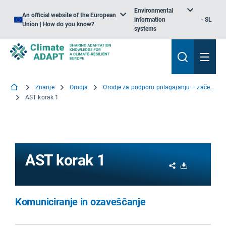
Environmental
An official website of the European
information
SL
Union | How do you know?
systems
Znanje
Orodja
Orodje za podporo prilagajanju – začetek
AST korak 1
AST korak 1
Share
Download
Komuniciranje in ozaveščanje