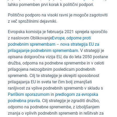
lahko pomemben prvi korak k politični podpori.
Politično podporo na visoki ravni je mogoče zagotoviti
z več sprožilnimi dejavniki.
Evropska komisija je februarja 2021 sprejela sporočilo
z naslovom Oblikovanje
Evrope, odporne proti
podnebnim spremembam – nova strategija EU za
prilagajanje podnebnim spremembam.
V strategiji je
opisana dolgoročna vizija EU, da do leta 2050 postane
družba, odporna na podnebne spremembe in v celoti
prilagojena neizogibnim posledicam podnebnih
sprememb. Cilj te strategije je okrepiti sposobnost
prilagajanja EU in sveta ter čim bolj zmanjšati
ranljivost za vplive podnebnih sprememb v skladu s
Pariškim sporazumom
in
predlogom za evropska
podnebna pravila.
Cilj strategije je zgraditi družbo,
odporno na podnebne spremembe, z izboljšanjem
znanja o vplivih podnebnih sprememb in rešitvah za