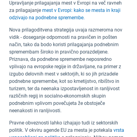
Upravljanje prilagajanja mest v Evropi na več ravneh
za prilagajanje
mest v Evropi: kako se mesta in kraji
odzivajo na podnebne spremembe.
Nova prilagoditvena strategija uvaja razmeroma nov
vidik - doseganje odpornosti na pravičen in pošten
način, tako da bodo koristi prilagajanja podnebnim
spremembam široko in pravično porazdeljene.
Priznava, da podnebne spremembe neposredno
vplivajo na evropske regije in državljane, na primer z
izgubo delovnih mest v sektorjih, ki so jih prizadele
podnebne spremembe, kot so kmetijstvo, ribištvo in
turizem, ter da neenaka izpostavljenost in ranljivost
različnih regij in socialno-ekonomskih skupin
podnebnim vplivom povečujeta že obstoječe
neenakosti in ranljivosti.
Pravne obveznosti lahko izhajajo tudi iz sektorskih
politik. V okviru agende EU za mesta je potekala
vrsta