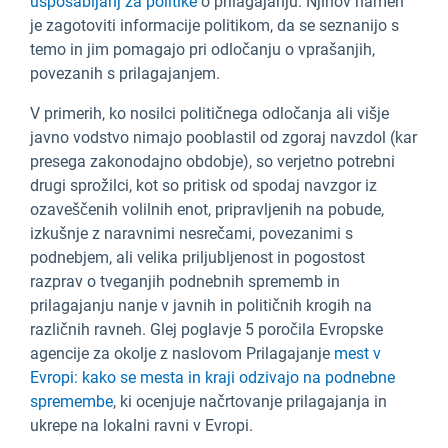
usposabljanj za politike
o prilagajanju. Njihov namen
je zagotoviti informacije politikom, da se seznanijo s
temo in jim pomagajo pri odločanju o vprašanjih,
povezanih s prilagajanjem.
V primerih, ko nosilci političnega odločanja ali višje
javno vodstvo nimajo pooblastil od zgoraj navzdol (kar
presega zakonodajno obdobje), so verjetno potrebni
drugi sprožilci, kot so pritisk od spodaj navzgor iz
ozaveščenih volilnih enot, pripravljenih na pobude,
izkušnje z naravnimi nesrečami, povezanimi s
podnebjem, ali velika priljubljenost in pogostost
razprav o tveganjih podnebnih sprememb in
prilagajanju nanje v javnih in političnih krogih na
različnih ravneh. Glej poglavje 5 poročila Evropske
agencije za okolje z naslovom Prilagajanje
mest v
Evropi: kako se mesta in kraji odzivajo na podnebne
spremembe
, ki ocenjuje načrtovanje prilagajanja in
ukrepe na lokalni ravni v Evropi.