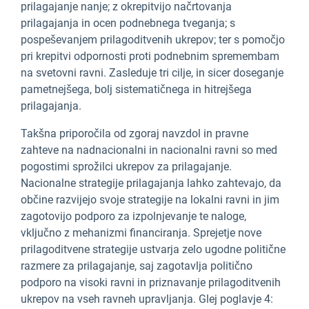
prilagajanje nanje; z okrepitvijo načrtovanja
prilagajanja in ocen podnebnega tveganja; s
pospeševanjem prilagoditvenih ukrepov; ter s pomočjo
pri krepitvi odpornosti proti podnebnim spremembam
na svetovni ravni. Zasleduje tri cilje, in sicer doseganje
pametnejšega, bolj sistematičnega in hitrejšega
prilagajanja.
Takšna priporočila od zgoraj navzdol in pravne
zahteve na nadnacionalni in nacionalni ravni so med
pogostimi sprožilci ukrepov za prilagajanje.
Nacionalne strategije prilagajanja lahko zahtevajo, da
občine razvijejo svoje strategije na lokalni ravni in jim
zagotovijo podporo za izpolnjevanje te naloge,
vključno z mehanizmi financiranja. Sprejetje nove
prilagoditvene strategije ustvarja zelo ugodne politične
razmere za prilagajanje, saj zagotavlja politično
podporo na visoki ravni in priznavanje prilagoditvenih
ukrepov na vseh ravneh upravljanja. Glej poglavje 4: