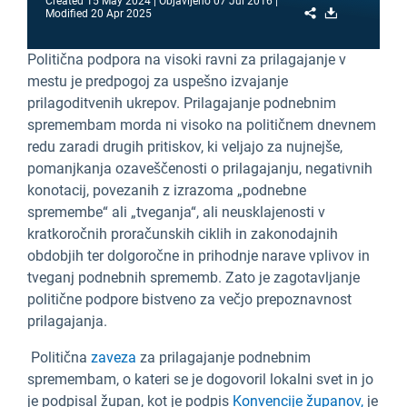
Created
15 May 2024
Objavljeno
07 Jul 2016
Share
Download
Modified
20 Apr 2025
Politična podpora na visoki ravni za prilagajanje v
mestu je predpogoj za uspešno izvajanje
prilagoditvenih ukrepov. Prilagajanje podnebnim
spremembam morda ni visoko na političnem dnevnem
redu zaradi drugih pritiskov, ki veljajo za nujnejše,
pomanjkanja ozaveščenosti o prilagajanju, negativnih
konotacij, povezanih z izrazoma „podnebne
spremembe“ ali „tveganja“, ali neusklajenosti v
kratkoročnih proračunskih ciklih in zakonodajnih
obdobjih ter dolgoročne in prihodnje narave vplivov in
tveganj podnebnih sprememb. Zato je zagotavljanje
politične podpore bistveno za večjo prepoznavnost
prilagajanja.
Politična
zaveza
za prilagajanje podnebnim
spremembam, o kateri se je dogovoril lokalni svet in jo
je podpisal župan, kot je podpis
Konvencije županov,
je