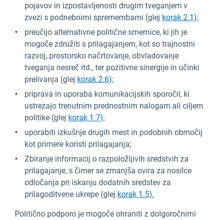
pojavov in izpostavljenosti drugim tveganjem v
zvezi s podnebnimi spremembami (glej
korak 2.1);
preučijo alternativne politične smernice, ki jih je
mogoče združiti s prilagajanjem, kot so trajnostni
razvoj, prostorsko načrtovanje, obvladovanje
tveganja nesreč itd., ter pozitivne sinergije in učinki
prelivanja (glej
korak 2.6);
priprava in uporaba komunikacijskih sporočil, ki
ustrezajo trenutnim prednostnim nalogam ali ciljem
politike (glej
korak 1.7);
uporabiti izkušnje drugih mest in podobnih območij
kot primere koristi prilagajanja;
Zbiranje informacij o razpoložljivih sredstvih za
prilagajanje, s čimer se zmanjša ovira za nosilce
odločanja pri iskanju dodatnih sredstev za
prilagoditvene ukrepe (glej
korak 1.5).
Politično podporo je mogoče ohraniti z dolgoročnimi