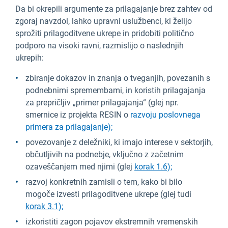
Da bi okrepili argumente za prilagajanje brez zahtev od
zgoraj navzdol, lahko upravni uslužbenci, ki želijo
sprožiti prilagoditvene ukrepe in pridobiti politično
podporo na visoki ravni, razmislijo o naslednjih
ukrepih:
zbiranje dokazov in znanja o tveganjih, povezanih s
podnebnimi spremembami, in koristih prilagajanja
za prepričljiv „primer prilagajanja“ (glej npr.
smernice iz projekta RESIN o
razvoju poslovnega
primera za prilagajanje);
povezovanje z deležniki, ki imajo interese v sektorjih,
občutljivih na podnebje, vključno z začetnim
ozaveščanjem med njimi (glej
korak 1.6);
razvoj konkretnih zamisli o tem, kako bi bilo
mogoče izvesti prilagoditvene ukrepe (glej tudi
korak 3.1);
izkoristiti zagon pojavov ekstremnih vremenskih