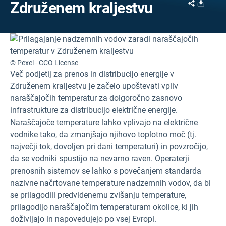
Share
Downl
Združenem kraljestvu
© Pexel - CCO License
Več podjetij za prenos in distribucijo energije v
Združenem kraljestvu je začelo upoštevati vpliv
naraščajočih temperatur za dolgoročno zasnovo
infrastrukture za distribucijo električne energije.
Naraščajoče temperature lahko vplivajo na električne
vodnike tako, da zmanjšajo njihovo toplotno moč (tj.
največji tok, dovoljen pri dani temperaturi) in povzročijo,
da se vodniki spustijo na nevarno raven. Operaterji
prenosnih sistemov se lahko s povečanjem standarda
nazivne načrtovane temperature nadzemnih vodov, da bi
se prilagodili predvidenemu zvišanju temperature,
prilagodijo naraščajočim temperaturam okolice, ki jih
doživljajo in napovedujejo po vsej Evropi.