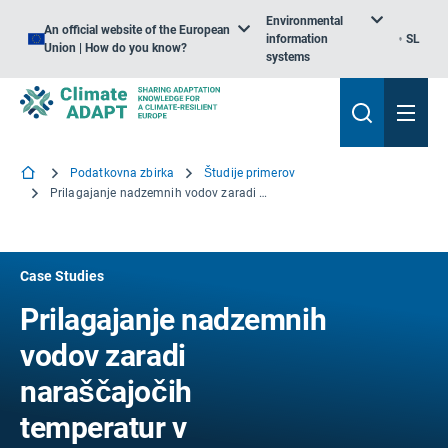
Environmental
An official website of the European
information
SL
Union | How do you know?
systems
Podatkovna zbirka
Študije primerov
Prilagajanje nadzemnih vodov zaradi naraščajočih temperatur v Združenem kraljestvu
Case Studies
Prilagajanje nadzemnih
vodov zaradi
naraščajočih
temperatur v