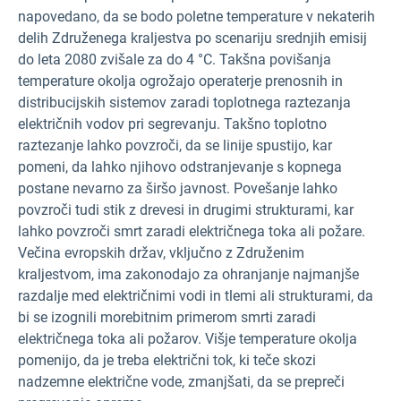
napovedano, da se bodo poletne temperature v nekaterih
delih Združenega kraljestva po scenariju srednjih emisij
do leta 2080 zvišale za do 4 °C. Takšna povišanja
temperature okolja ogrožajo operaterje prenosnih in
distribucijskih sistemov zaradi toplotnega raztezanja
električnih vodov pri segrevanju. Takšno toplotno
raztezanje lahko povzroči, da se linije spustijo, kar
pomeni, da lahko njihovo odstranjevanje s kopnega
postane nevarno za širšo javnost. Povešanje lahko
povzroči tudi stik z drevesi in drugimi strukturami, kar
lahko povzroči smrt zaradi električnega toka ali požare.
Večina evropskih držav, vključno z Združenim
kraljestvom, ima zakonodajo za ohranjanje najmanjše
razdalje med električnimi vodi in tlemi ali strukturami, da
bi se izognili morebitnim primerom smrti zaradi
električnega toka ali požarov. Višje temperature okolja
pomenijo, da je treba električni tok, ki teče skozi
nadzemne električne vode, zmanjšati, da se prepreči