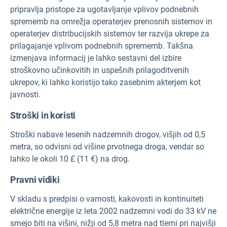
pripravlja pristope za ugotavljanje vplivov podnebnih
sprememb na omrežja operaterjev prenosnih sistemov in
operaterjev distribucijskih sistemov ter razvija ukrepe za
prilagajanje vplivom podnebnih sprememb. Takšna
izmenjava informacij je lahko sestavni del izbire
stroškovno učinkovitih in uspešnih prilagoditvenih
ukrepov, ki lahko koristijo tako zasebnim akterjem kot
javnosti.
Stroški in koristi
Stroški nabave lesenih nadzemnih drogov, višjih od 0,5
metra, so odvisni od višine prvotnega droga, vendar so
lahko le okoli 10 £ (11 €) na drog.
Pravni vidiki
V skladu s predpisi o varnosti, kakovosti in kontinuiteti
električne energije iz leta 2002 nadzemni vodi do 33 kV ne
smejo biti na višini, nižji od 5,8 metra nad tlemi pri najvišji