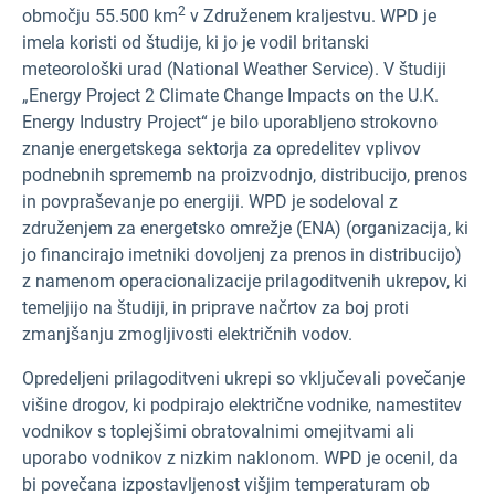
2
območju 55.500 km
v Združenem kraljestvu. WPD je
imela koristi od študije, ki jo je vodil britanski
meteorološki urad (National Weather Service). V študiji
„Energy Project 2 Climate Change Impacts on the U.K.
Energy Industry Project“ je bilo uporabljeno strokovno
znanje energetskega sektorja za opredelitev vplivov
podnebnih sprememb na proizvodnjo, distribucijo, prenos
in povpraševanje po energiji. WPD je sodeloval z
združenjem za energetsko omrežje (ENA) (organizacija, ki
jo financirajo imetniki dovoljenj za prenos in distribucijo)
z namenom operacionalizacije prilagoditvenih ukrepov, ki
temeljijo na študiji, in priprave načrtov za boj proti
zmanjšanju zmogljivosti električnih vodov.
Opredeljeni prilagoditveni ukrepi so vključevali povečanje
višine drogov, ki podpirajo električne vodnike, namestitev
vodnikov s toplejšimi obratovalnimi omejitvami ali
uporabo vodnikov z nizkim naklonom. WPD je ocenil, da
bi povečana izpostavljenost višjim temperaturam ob