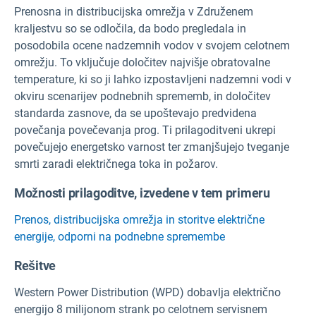
Prenosna in distribucijska omrežja v Združenem
kraljestvu so se odločila, da bodo pregledala in
posodobila ocene nadzemnih vodov v svojem celotnem
omrežju. To vključuje določitev najvišje obratovalne
temperature, ki so ji lahko izpostavljeni nadzemni vodi v
okviru scenarijev podnebnih sprememb, in določitev
standarda zasnove, da se upoštevajo predvidena
povečanja povečevanja prog. Ti prilagoditveni ukrepi
povečujejo energetsko varnost ter zmanjšujejo tveganje
smrti zaradi električnega toka in požarov.
Možnosti prilagoditve, izvedene v tem primeru
Prenos, distribucijska omrežja in storitve električne
energije, odporni na podnebne spremembe
Rešitve
Western Power Distribution (WPD) dobavlja električno
energijo 8 milijonom strank po celotnem servisnem