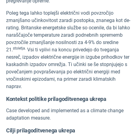
pregrevanje opreme.
Poleg tega lahko toplejši električni vodi povzročijo
zmanjšano učinkovitost zaradi postopka, znanega kot de-
rating. Britanske energetske službe so ocenile, da bi lahko
naraščajoče temperature zaradi podnebnih sprememb
povzročile zmanjšanje nosilnosti za 4-9% do sredine
stoletja.
21.
Vsi ti vplivi na koncu privedejo do tveganja
nesreč, izpadov električne energije in izgube prihodkov ter
kaskadnih izpadov omrežja. Ti učinki se še stopnjujejo s
povečanjem povpraševanja po električni energiji med
vročinskimi epizodami, na primer zaradi klimatskih
naprav.
Kontekst politike prilagoditvenega ukrepa
Case developed and implemented as a climate change
adaptation measure.
Cilji prilagoditvenega ukrepa