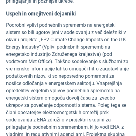
prilagajanja in poznejše ukrepe.
Uspeh in omejitveni dejavniki
Podrobni vplivi podnebnih sprememb na energetski
sistem so bili ugotovljeni v sodelovanju z več deležniki v
okviru projekta „EP2 Climate Change Impacts on the U.K.
Energy Industry“ (Vplivi podnebnih sprememb na
energetsko industrijo Združenega kraljestva) (pod
vodstvom Met Office). Takšno sodelovanje s službami za
vremenske informacije lahko omogoči hitro zagotavljanje
podatkovnih nizov, ki so neposredno pomembni za
nosilce odločanja v energetskem sektorju. Vnaprejšnja
opredelitev verjetnih vplivov podnebnih sprememb na
energetski sistem omogoča dovolj časa za izvedbo
ukrepov za povečanje odpornosti sistema. Poleg tega se
člani operaterjev elektroenergetskih omrežij prek
sodelovanja z ENA združijo v projektni skupini za
prilagajanje podnebnim spremembam, ki jo vodi ENA, z
vladnimi in regulativnimi agencijami. Projektna skupina