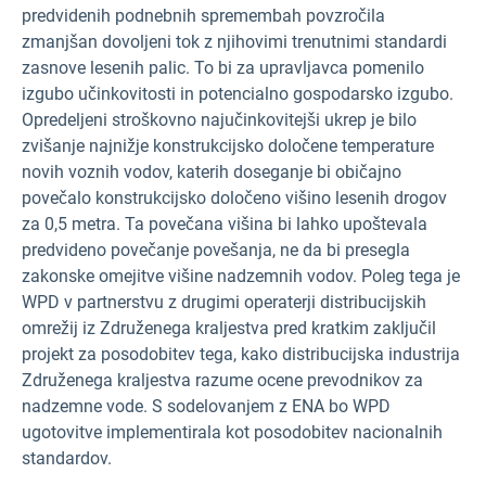
predvidenih podnebnih spremembah povzročila
zmanjšan dovoljeni tok z njihovimi trenutnimi standardi
zasnove lesenih palic. To bi za upravljavca pomenilo
izgubo učinkovitosti in potencialno gospodarsko izgubo.
Opredeljeni stroškovno najučinkovitejši ukrep je bilo
zvišanje najnižje konstrukcijsko določene temperature
novih voznih vodov, katerih doseganje bi običajno
povečalo konstrukcijsko določeno višino lesenih drogov
za 0,5 metra. Ta povečana višina bi lahko upoštevala
predvideno povečanje povešanja, ne da bi presegla
zakonske omejitve višine nadzemnih vodov. Poleg tega je
WPD v partnerstvu z drugimi operaterji distribucijskih
omrežij iz Združenega kraljestva pred kratkim zaključil
projekt za posodobitev tega, kako distribucijska industrija
Združenega kraljestva razume ocene prevodnikov za
nadzemne vode. S sodelovanjem z ENA bo WPD
ugotovitve implementirala kot posodobitev nacionalnih
standardov.