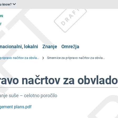
ou know?
nacionalni, lokalni
Znanje
Omrežja
Smernice za pripravo načrtov za obvladovanje suše
Smernice za pripravo načrtov za obvladovanje suše.pdf
ravo načrtov za obvlad
nje suše – celotno poročilo
agement plans.pdf